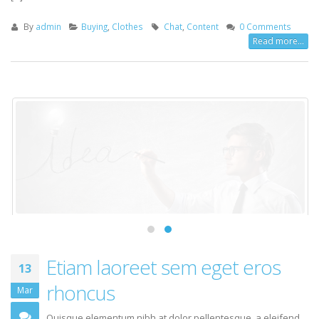
similique sit. ipsum dolor sit amet, consectetur adipisicing elit. Qui at
[...]
By
admin
Buying
,
Clothes
Chat
,
Content
0 Comments
Read more...
Etiam laoreet sem eget eros
13