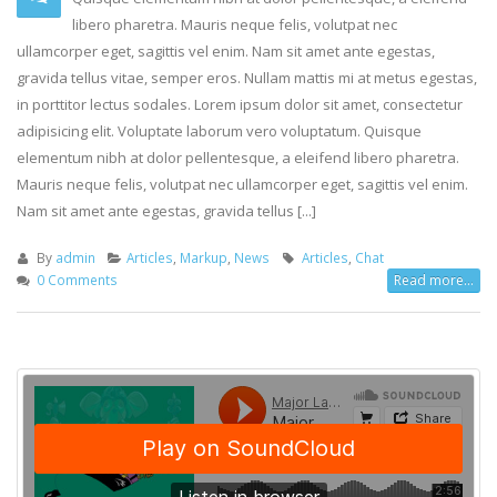
rhoncus
Mar
Quisque elementum nibh at dolor pellentesque, a eleifend
libero pharetra. Mauris neque felis, volutpat nec
ullamcorper eget, sagittis vel enim. Nam sit amet ante egestas,
gravida tellus vitae, semper eros. Nullam mattis mi at metus egestas,
in porttitor lectus sodales. Lorem ipsum dolor sit amet, consectetur
adipisicing elit. Voluptate laborum vero voluptatum. Quisque
elementum nibh at dolor pellentesque, a eleifend libero pharetra.
Mauris neque felis, volutpat nec ullamcorper eget, sagittis vel enim.
Nam sit amet ante egestas, gravida tellus [...]
By
admin
Articles
,
Markup
,
News
Articles
,
Chat
0 Comments
Read more...