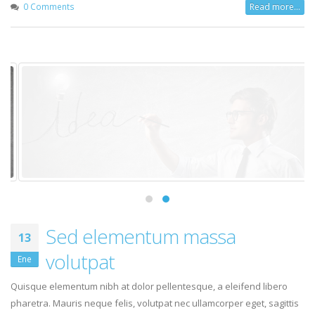
By
admin
Buying
,
Clothes
,
Markup
Chat
,
Css
,
Fun
0 Comments
Read more...
Sed elementum massa
13
volutpat
Ene