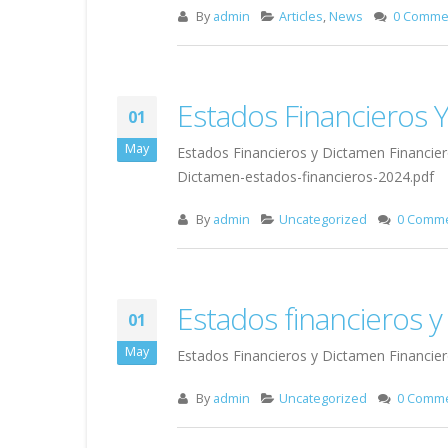
By
admin
Articles
,
News
0 Comme
Estados Financieros 
01
May
Estados Financieros y Dictamen Financi
Dictamen-estados-financieros-2024.pdf
By
admin
Uncategorized
0 Comm
Estados financieros 
01
May
Estados Financieros y Dictamen Financie
By
admin
Uncategorized
0 Comm