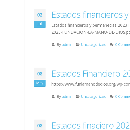
Estados financieros 
02
Jul
Estados financieros y permanecias 202
2023-FUNDACION-LA-MANO-DE-DIOS.pd
By
admin
Uncategorized
0 Comm
Estados Financiero 2
08
May
https://www.funlamanodedios.org/wp-con
By
admin
Uncategorized
0 Comm
Estados finaciero 20
08