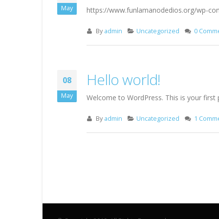
May
https://www.funlamanodedios.org/wp-
By
admin
Uncategorized
0 Comm
Hello world!
08
May
Welcome to WordPress. This is your first pos
By
admin
Uncategorized
1 Comm