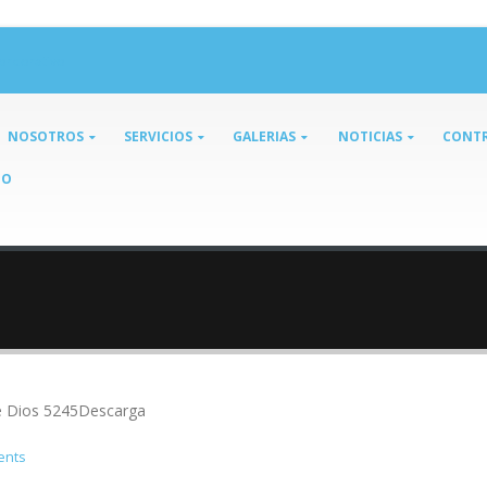
orporativo
NOSOTROS
SERVICIOS
GALERIAS
NOTICIAS
CONTR
TO
e Dios 5245Descarga
ents