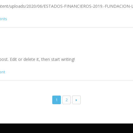
content/uploads/2020/06/ESTADOS-FINANCIEROS-2019.-FUNDACION
ents
t. Edit or delete it, then start writing!
ent
1
2