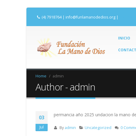
(4) 7918764
|
info@funlamanodedios.org
|
Correo C
INICIO
CONTAC
Home
admin
Author - admin
permancia año 2025 undacion la mano d
03
Jul
By
admin
Uncategorized
0 Comm