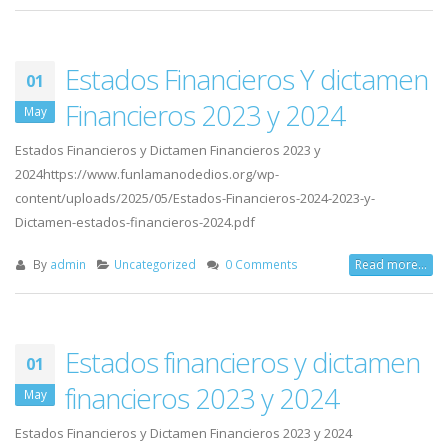
Estados Financieros Y dictamen
01
Financieros 2023 y 2024
May
Estados Financieros y Dictamen Financieros 2023 y
2024https://www.funlamanodedios.org/wp-
content/uploads/2025/05/Estados-Financieros-2024-2023-y-
Dictamen-estados-financieros-2024.pdf
By
admin
Uncategorized
0 Comments
Read more...
Estados financieros y dictamen
01
financieros 2023 y 2024
May
Estados Financieros y Dictamen Financieros 2023 y 2024