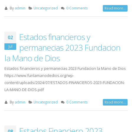
By
admin
Uncategorized
0 Comments
Read more...
Estados financieros y
02
permanecias 2023 Fundacion
Jul
la Mano de Dios
Estados financieros y permanecias 2023 Fundacion la Mano de Dios
https://www.funlamanodedios.org/wp-
content/uploads/2024/07/ESTADOS-FINANCIEROS-2023-FUNDACION-
LA-MANO-DE-DIOS.pdf
By
admin
Uncategorized
0 Comments
Read more...
Estados Financiero 2023
08