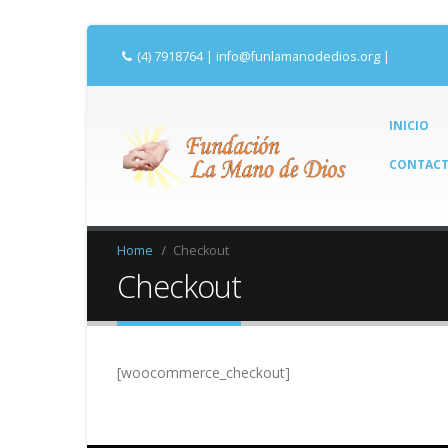
(4) 7918764
|
info@funlamanodedios.org
|
Correo C
INICIO
CONTAC
Home
Checkout
Checkout
[woocommerce_checkout]