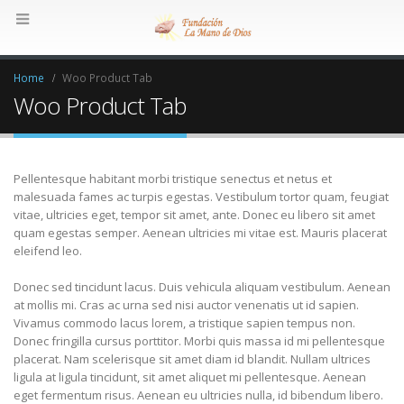
Home
Woo Product Tab
Woo Product Tab
Pellentesque habitant morbi tristique senectus et netus et
malesuada fames ac turpis egestas. Vestibulum tortor quam, feugiat
vitae, ultricies eget, tempor sit amet, ante. Donec eu libero sit amet
quam egestas semper. Aenean ultricies mi vitae est. Mauris placerat
eleifend leo.
Donec sed tincidunt lacus. Duis vehicula aliquam vestibulum. Aenean
at mollis mi. Cras ac urna sed nisi auctor venenatis ut id sapien.
Vivamus commodo lacus lorem, a tristique sapien tempus non.
Donec fringilla cursus porttitor. Morbi quis massa id mi pellentesque
placerat. Nam scelerisque sit amet diam id blandit. Nullam ultrices
ligula at ligula tincidunt, sit amet aliquet mi pellentesque. Aenean
eget fermentum risus. Aenean eu ultricies nulla, id bibendum libero.