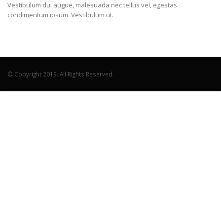
Vestibulum dui augue, malesuada nec tellus vel, egestas
condimentum ipsum. Vestibulum ut.
© Copyright 2019. All Rights Reserved.